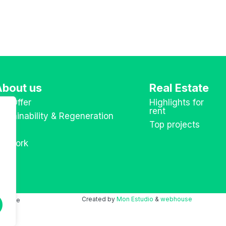
bout us
Real Estate
ur Offer
Highlights for
rent
ustainability & Regeneration
Top projects
eam
etwork
Created by
Mon Estudio
&
webhouse
 notice